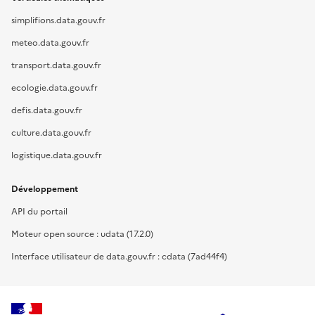
simplifions.data.gouv.fr
meteo.data.gouv.fr
transport.data.gouv.fr
ecologie.data.gouv.fr
defis.data.gouv.fr
culture.data.gouv.fr
logistique.data.gouv.fr
Développement
API du portail
Moteur open source : udata (17.2.0)
Interface utilisateur de data.gouv.fr : cdata (7ad44f4)