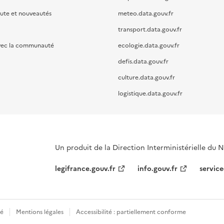
oute et nouveautés
meteo.data.gouv.fr
transport.data.gouv.fr
vec la communauté
ecologie.data.gouv.fr
defis.data.gouv.fr
culture.data.gouv.fr
logistique.data.gouv.fr
Un produit de la Direction Interministérielle du
legifrance.gouv.fr
info.gouv.fr
service
té
Mentions légales
Accessibilité : partiellement conforme