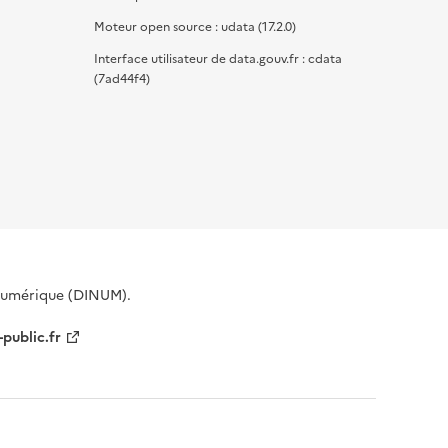
Moteur open source : udata (17.2.0)
Interface utilisateur de data.gouv.fr : cdata
(7ad44f4)
 Numérique (DINUM).
-public.fr