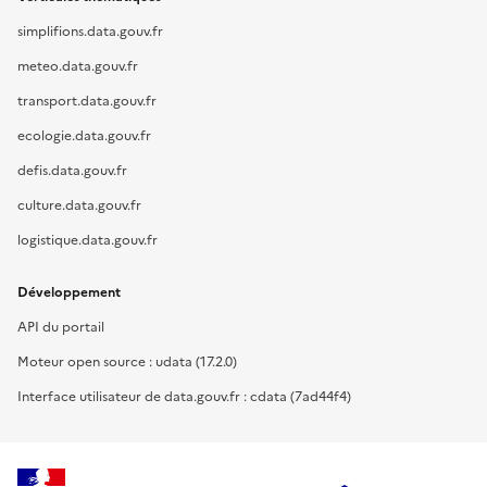
simplifions.data.gouv.fr
meteo.data.gouv.fr
transport.data.gouv.fr
ecologie.data.gouv.fr
defis.data.gouv.fr
culture.data.gouv.fr
logistique.data.gouv.fr
Développement
API du portail
Moteur open source : udata (17.2.0)
Interface utilisateur de data.gouv.fr : cdata (7ad44f4)