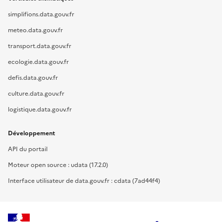
simplifions.data.gouv.fr
meteo.data.gouv.fr
transport.data.gouv.fr
ecologie.data.gouv.fr
defis.data.gouv.fr
culture.data.gouv.fr
logistique.data.gouv.fr
Développement
API du portail
Moteur open source : udata (17.2.0)
Interface utilisateur de data.gouv.fr : cdata (7ad44f4)