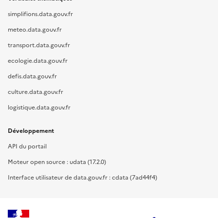
simplifions.data.gouv.fr
meteo.data.gouv.fr
transport.data.gouv.fr
ecologie.data.gouv.fr
defis.data.gouv.fr
culture.data.gouv.fr
logistique.data.gouv.fr
Développement
API du portail
Moteur open source : udata (17.2.0)
Interface utilisateur de data.gouv.fr : cdata (7ad44f4)