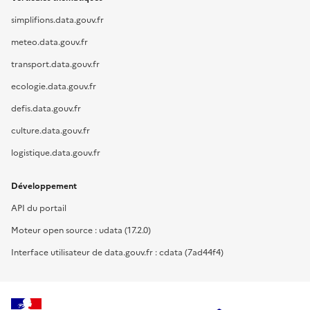
simplifions.data.gouv.fr
meteo.data.gouv.fr
transport.data.gouv.fr
ecologie.data.gouv.fr
defis.data.gouv.fr
culture.data.gouv.fr
logistique.data.gouv.fr
Développement
API du portail
Moteur open source : udata (17.2.0)
Interface utilisateur de data.gouv.fr : cdata (7ad44f4)