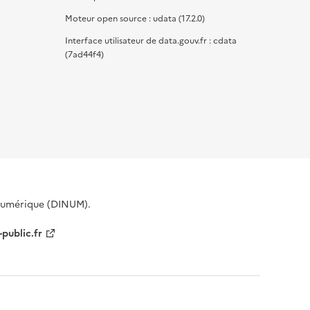
Moteur open source : udata (17.2.0)
Interface utilisateur de data.gouv.fr : cdata
(7ad44f4)
 Numérique (DINUM).
-public.fr