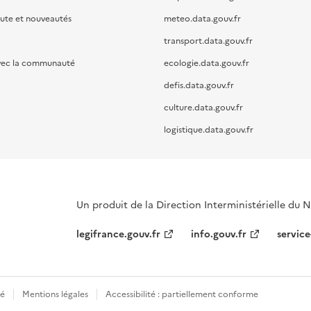
oute et nouveautés
meteo.data.gouv.fr
transport.data.gouv.fr
vec la communauté
ecologie.data.gouv.fr
defis.data.gouv.fr
culture.data.gouv.fr
logistique.data.gouv.fr
Un produit de la Direction Interministérielle du
legifrance.gouv.fr
info.gouv.fr
service
té
Mentions légales
Accessibilité : partiellement conforme