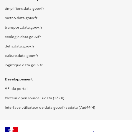
simplifions.data.gouv.fr
meteo.data.gouv.fr
transport.data.gouv.fr
ecologie.data.gouv.fr
defis.data.gouv.fr
culture.data.gouv.fr
logistique.data.gouv.fr
Développement
API du portail
Moteur open source : udata (17.2.0)
Interface utilisateur de data.gouv.fr : cdata (7ad44f4)