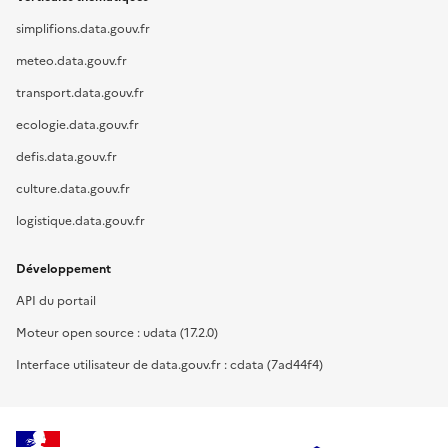
simplifions.data.gouv.fr
meteo.data.gouv.fr
transport.data.gouv.fr
ecologie.data.gouv.fr
defis.data.gouv.fr
culture.data.gouv.fr
logistique.data.gouv.fr
Développement
API du portail
Moteur open source : udata (17.2.0)
Interface utilisateur de data.gouv.fr : cdata (7ad44f4)