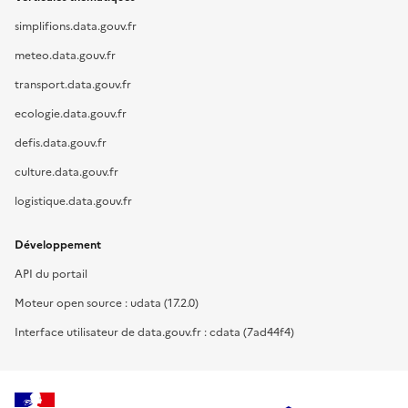
simplifions.data.gouv.fr
meteo.data.gouv.fr
transport.data.gouv.fr
ecologie.data.gouv.fr
defis.data.gouv.fr
culture.data.gouv.fr
logistique.data.gouv.fr
Développement
API du portail
Moteur open source : udata (17.2.0)
Interface utilisateur de data.gouv.fr : cdata (7ad44f4)