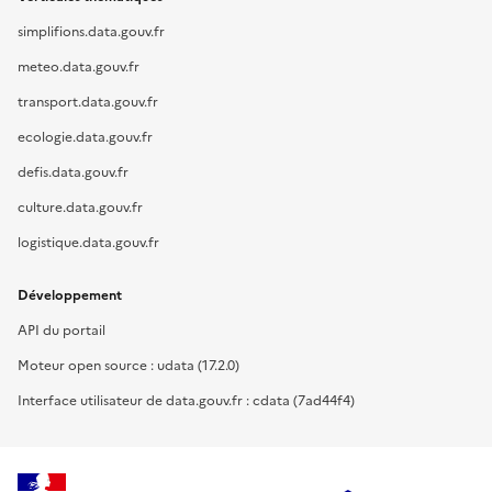
simplifions.data.gouv.fr
meteo.data.gouv.fr
transport.data.gouv.fr
ecologie.data.gouv.fr
defis.data.gouv.fr
culture.data.gouv.fr
logistique.data.gouv.fr
Développement
API du portail
Moteur open source : udata (17.2.0)
Interface utilisateur de data.gouv.fr : cdata (7ad44f4)