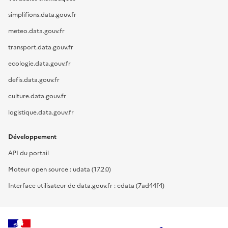
simplifions.data.gouv.fr
meteo.data.gouv.fr
transport.data.gouv.fr
ecologie.data.gouv.fr
defis.data.gouv.fr
culture.data.gouv.fr
logistique.data.gouv.fr
Développement
API du portail
Moteur open source : udata (17.2.0)
Interface utilisateur de data.gouv.fr : cdata (7ad44f4)