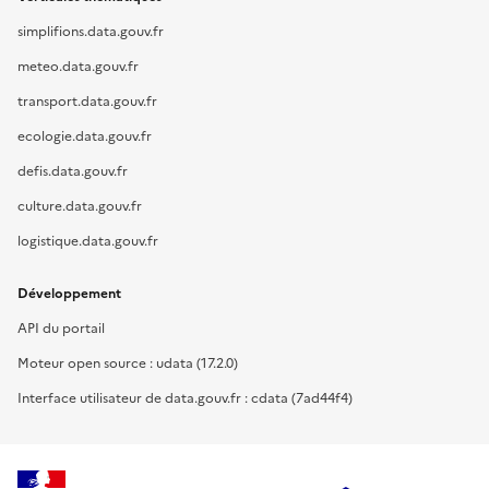
simplifions.data.gouv.fr
meteo.data.gouv.fr
transport.data.gouv.fr
ecologie.data.gouv.fr
defis.data.gouv.fr
culture.data.gouv.fr
logistique.data.gouv.fr
Développement
API du portail
Moteur open source : udata (17.2.0)
Interface utilisateur de data.gouv.fr : cdata (7ad44f4)