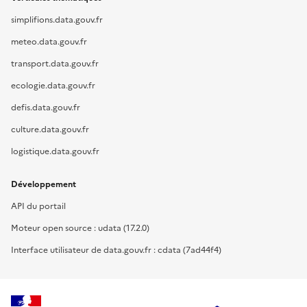
simplifions.data.gouv.fr
meteo.data.gouv.fr
transport.data.gouv.fr
ecologie.data.gouv.fr
defis.data.gouv.fr
culture.data.gouv.fr
logistique.data.gouv.fr
Développement
API du portail
Moteur open source : udata (17.2.0)
Interface utilisateur de data.gouv.fr : cdata (7ad44f4)