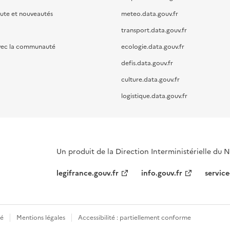
oute et nouveautés
meteo.data.gouv.fr
transport.data.gouv.fr
vec la communauté
ecologie.data.gouv.fr
defis.data.gouv.fr
culture.data.gouv.fr
logistique.data.gouv.fr
Un produit de la Direction Interministérielle du
legifrance.gouv.fr
info.gouv.fr
service
té
Mentions légales
Accessibilité : partiellement conforme