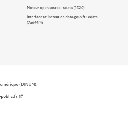
Moteur open source : udata (17.2.0)
Interface utilisateur de data.gouv.fr : cdata
(7ad44f4)
 Numérique (DINUM).
-public.fr