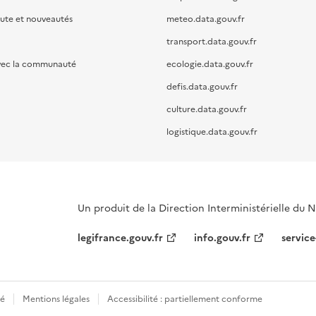
oute et nouveautés
meteo.data.gouv.fr
transport.data.gouv.fr
vec la communauté
ecologie.data.gouv.fr
defis.data.gouv.fr
culture.data.gouv.fr
logistique.data.gouv.fr
Un produit de la Direction Interministérielle du
legifrance.gouv.fr
info.gouv.fr
service
té
Mentions légales
Accessibilité : partiellement conforme