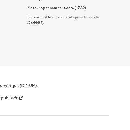
Moteur open source : udata (17.2.0)
Interface utilisateur de data.gouv.fr : cdata
(7ad44f4)
 Numérique (DINUM).
-public.fr