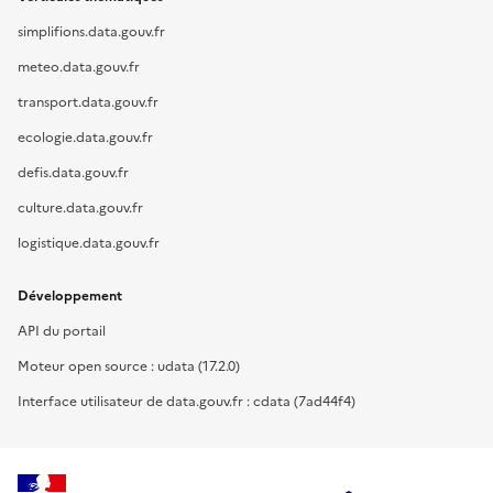
simplifions.data.gouv.fr
meteo.data.gouv.fr
transport.data.gouv.fr
ecologie.data.gouv.fr
defis.data.gouv.fr
culture.data.gouv.fr
logistique.data.gouv.fr
Développement
API du portail
Moteur open source : udata (17.2.0)
Interface utilisateur de data.gouv.fr : cdata (7ad44f4)