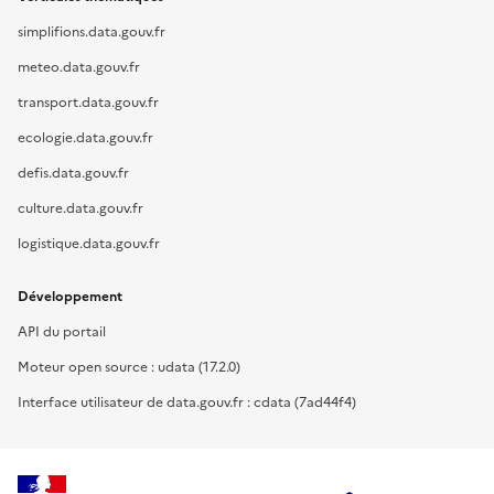
simplifions.data.gouv.fr
meteo.data.gouv.fr
transport.data.gouv.fr
ecologie.data.gouv.fr
defis.data.gouv.fr
culture.data.gouv.fr
logistique.data.gouv.fr
Développement
API du portail
Moteur open source : udata (17.2.0)
Interface utilisateur de data.gouv.fr : cdata (7ad44f4)