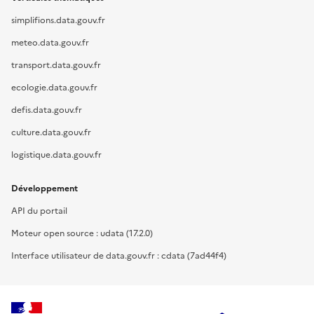
simplifions.data.gouv.fr
meteo.data.gouv.fr
transport.data.gouv.fr
ecologie.data.gouv.fr
defis.data.gouv.fr
culture.data.gouv.fr
logistique.data.gouv.fr
Développement
API du portail
Moteur open source : udata (17.2.0)
Interface utilisateur de data.gouv.fr : cdata (7ad44f4)