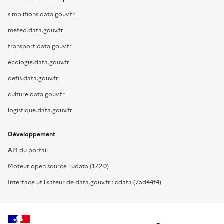
simplifions.data.gouv.fr
meteo.data.gouv.fr
transport.data.gouv.fr
ecologie.data.gouv.fr
defis.data.gouv.fr
culture.data.gouv.fr
logistique.data.gouv.fr
Développement
API du portail
Moteur open source : udata (17.2.0)
Interface utilisateur de data.gouv.fr : cdata (7ad44f4)