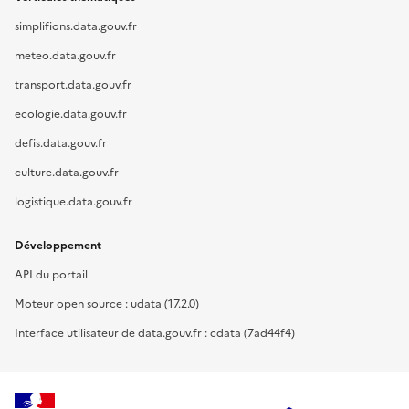
simplifions.data.gouv.fr
meteo.data.gouv.fr
transport.data.gouv.fr
ecologie.data.gouv.fr
defis.data.gouv.fr
culture.data.gouv.fr
logistique.data.gouv.fr
Développement
API du portail
Moteur open source : udata (17.2.0)
Interface utilisateur de data.gouv.fr : cdata (7ad44f4)