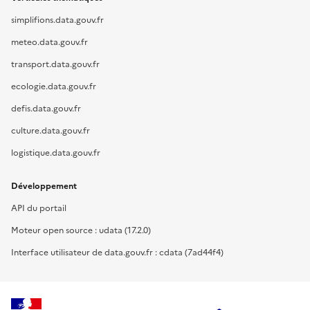
simplifions.data.gouv.fr
meteo.data.gouv.fr
transport.data.gouv.fr
ecologie.data.gouv.fr
defis.data.gouv.fr
culture.data.gouv.fr
logistique.data.gouv.fr
Développement
API du portail
Moteur open source : udata (17.2.0)
Interface utilisateur de data.gouv.fr : cdata (7ad44f4)