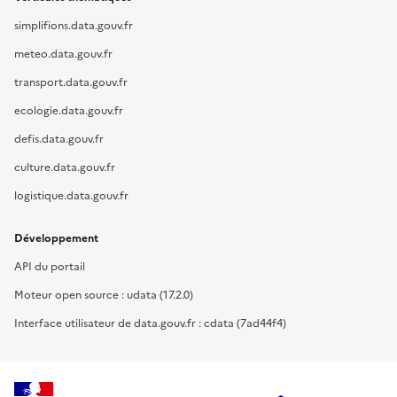
simplifions.data.gouv.fr
meteo.data.gouv.fr
transport.data.gouv.fr
ecologie.data.gouv.fr
defis.data.gouv.fr
culture.data.gouv.fr
logistique.data.gouv.fr
Développement
API du portail
Moteur open source : udata (17.2.0)
Interface utilisateur de data.gouv.fr : cdata (7ad44f4)