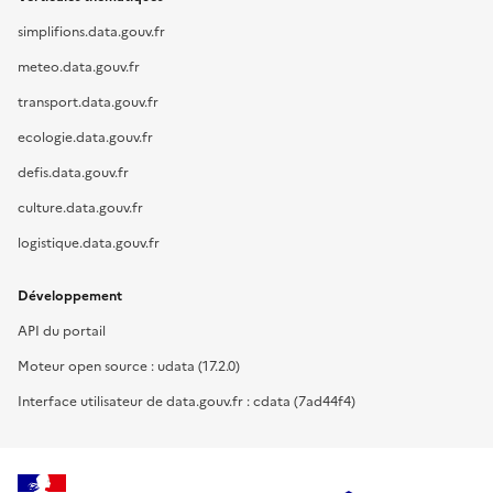
simplifions.data.gouv.fr
meteo.data.gouv.fr
transport.data.gouv.fr
ecologie.data.gouv.fr
defis.data.gouv.fr
culture.data.gouv.fr
logistique.data.gouv.fr
Développement
API du portail
Moteur open source : udata (17.2.0)
Interface utilisateur de data.gouv.fr : cdata (7ad44f4)