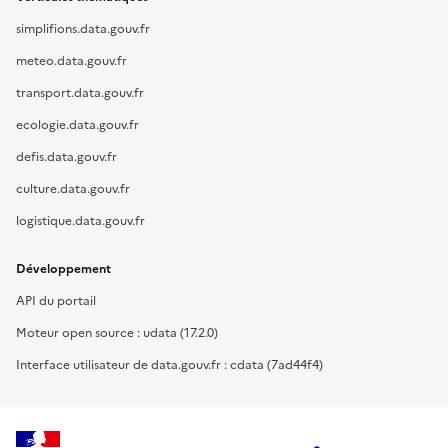
simplifions.data.gouv.fr
meteo.data.gouv.fr
transport.data.gouv.fr
ecologie.data.gouv.fr
defis.data.gouv.fr
culture.data.gouv.fr
logistique.data.gouv.fr
Développement
API du portail
Moteur open source : udata (17.2.0)
Interface utilisateur de data.gouv.fr : cdata (7ad44f4)