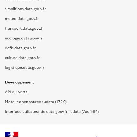
simplifions.data.gouv.fr
meteo.data.gouv.fr
transport.data.gouv.fr
ecologie.data.gouv.fr
defis.data.gouv.fr
culture.data.gouv.fr
logistique.data.gouv.fr
Développement
API du portail
Moteur open source : udata (17.2.0)
Interface utilisateur de data.gouv.fr : cdata (7ad44f4)