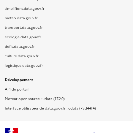
simplifions.data.gouv.fr
meteo.data.gouv.fr
transport.data.gouv.fr
ecologie.data.gouv.fr
defis.data.gouv.fr
culture.data.gouv.fr
logistique.data.gouv.fr
Développement
API du portail
Moteur open source : udata (17.2.0)
Interface utilisateur de data.gouv.fr : cdata (7ad44f4)