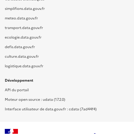
simplifions.data.gouv.fr
meteo.data.gouv.fr
transport.data.gouv.fr
ecologie.data.gouv.fr
defis.data.gouv.fr
culture.data.gouv.fr
logistique.data.gouv.fr
Développement
API du portail
Moteur open source : udata (17.2.0)
Interface utilisateur de data.gouv.fr : cdata (7ad44f4)