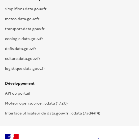
simplifions.data.gouv.fr
meteo.data.gouv.fr
transport.data.gouv.fr
ecologie.data.gouv.fr
defis.data.gouv.fr
culture.data.gouv.fr
logistique.data.gouv.fr
Développement
API du portail
Moteur open source : udata (17.2.0)
Interface utilisateur de data.gouv.fr : cdata (7ad44f4)