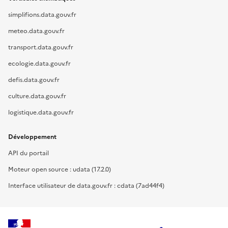
simplifions.data.gouv.fr
meteo.data.gouv.fr
transport.data.gouv.fr
ecologie.data.gouv.fr
defis.data.gouv.fr
culture.data.gouv.fr
logistique.data.gouv.fr
Développement
API du portail
Moteur open source : udata (17.2.0)
Interface utilisateur de data.gouv.fr : cdata (7ad44f4)