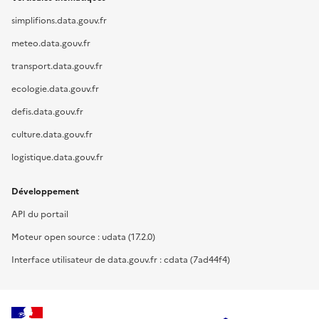
simplifions.data.gouv.fr
meteo.data.gouv.fr
transport.data.gouv.fr
ecologie.data.gouv.fr
defis.data.gouv.fr
culture.data.gouv.fr
logistique.data.gouv.fr
Développement
API du portail
Moteur open source : udata (17.2.0)
Interface utilisateur de data.gouv.fr : cdata (7ad44f4)