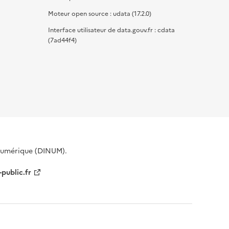
Moteur open source : udata (17.2.0)
Interface utilisateur de data.gouv.fr : cdata
(7ad44f4)
 Numérique (DINUM).
-public.fr