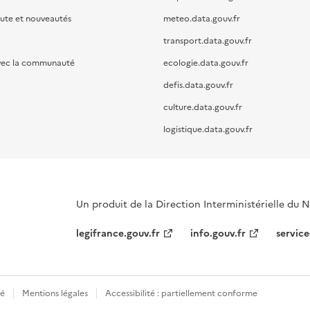
oute et nouveautés
meteo.data.gouv.fr
transport.data.gouv.fr
vec la communauté
ecologie.data.gouv.fr
defis.data.gouv.fr
culture.data.gouv.fr
logistique.data.gouv.fr
Un produit de la Direction Interministérielle du
legifrance.gouv.fr
info.gouv.fr
service
té
Mentions légales
Accessibilité : partiellement conforme