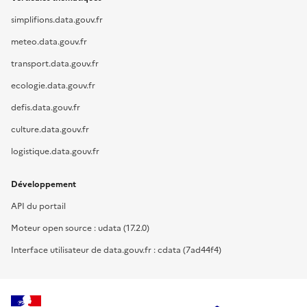
simplifions.data.gouv.fr
meteo.data.gouv.fr
transport.data.gouv.fr
ecologie.data.gouv.fr
defis.data.gouv.fr
culture.data.gouv.fr
logistique.data.gouv.fr
Développement
API du portail
Moteur open source : udata (17.2.0)
Interface utilisateur de data.gouv.fr : cdata (7ad44f4)