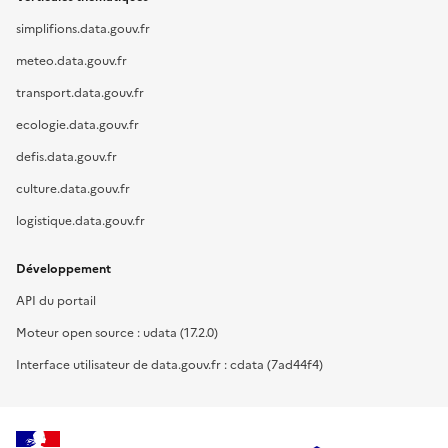
simplifions.data.gouv.fr
meteo.data.gouv.fr
transport.data.gouv.fr
ecologie.data.gouv.fr
defis.data.gouv.fr
culture.data.gouv.fr
logistique.data.gouv.fr
Développement
API du portail
Moteur open source : udata (17.2.0)
Interface utilisateur de data.gouv.fr : cdata (7ad44f4)