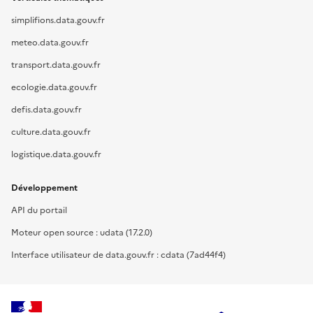
simplifions.data.gouv.fr
meteo.data.gouv.fr
transport.data.gouv.fr
ecologie.data.gouv.fr
defis.data.gouv.fr
culture.data.gouv.fr
logistique.data.gouv.fr
Développement
API du portail
Moteur open source : udata (17.2.0)
Interface utilisateur de data.gouv.fr : cdata (7ad44f4)