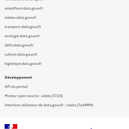
simplifions.data.gouv.fr
meteo.data.gouv.fr
transport.data.gouv.fr
ecologie.data.gouv.fr
defis.data.gouv.fr
culture.data.gouv.fr
logistique.data.gouv.fr
Développement
API du portail
Moteur open source : udata (17.2.0)
Interface utilisateur de data.gouv.fr : cdata (7ad44f4)