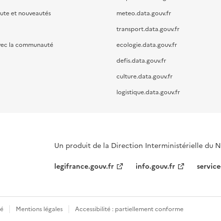
oute et nouveautés
meteo.data.gouv.fr
transport.data.gouv.fr
vec la communauté
ecologie.data.gouv.fr
defis.data.gouv.fr
culture.data.gouv.fr
logistique.data.gouv.fr
Un produit de la Direction Interministérielle du
legifrance.gouv.fr
info.gouv.fr
service
té
Mentions légales
Accessibilité : partiellement conforme