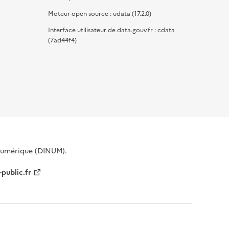
Moteur open source : udata (17.2.0)
Interface utilisateur de data.gouv.fr : cdata
(7ad44f4)
 Numérique (DINUM).
-public.fr