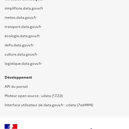
simplifions.data.gouv.fr
meteo.data.gouv.fr
transport.data.gouv.fr
ecologie.data.gouv.fr
defis.data.gouv.fr
culture.data.gouv.fr
logistique.data.gouv.fr
Développement
API du portail
Moteur open source : udata (17.2.0)
Interface utilisateur de data.gouv.fr : cdata (7ad44f4)