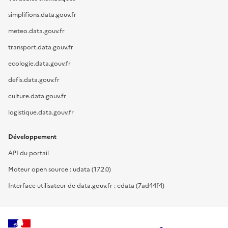
simplifions.data.gouv.fr
meteo.data.gouv.fr
transport.data.gouv.fr
ecologie.data.gouv.fr
defis.data.gouv.fr
culture.data.gouv.fr
logistique.data.gouv.fr
Développement
API du portail
Moteur open source : udata (17.2.0)
Interface utilisateur de data.gouv.fr : cdata (7ad44f4)