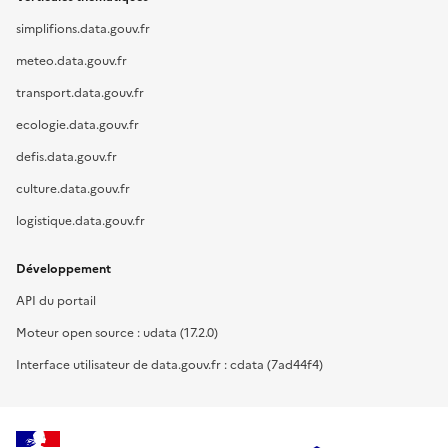
simplifions.data.gouv.fr
meteo.data.gouv.fr
transport.data.gouv.fr
ecologie.data.gouv.fr
defis.data.gouv.fr
culture.data.gouv.fr
logistique.data.gouv.fr
Développement
API du portail
Moteur open source : udata (17.2.0)
Interface utilisateur de data.gouv.fr : cdata (7ad44f4)