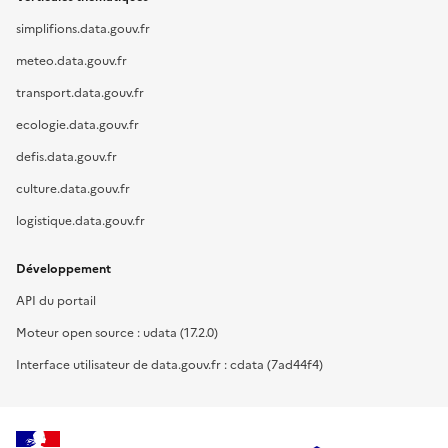
simplifions.data.gouv.fr
meteo.data.gouv.fr
transport.data.gouv.fr
ecologie.data.gouv.fr
defis.data.gouv.fr
culture.data.gouv.fr
logistique.data.gouv.fr
Développement
API du portail
Moteur open source : udata (17.2.0)
Interface utilisateur de data.gouv.fr : cdata (7ad44f4)