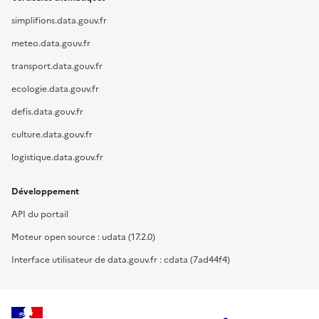
simplifions.data.gouv.fr
meteo.data.gouv.fr
transport.data.gouv.fr
ecologie.data.gouv.fr
defis.data.gouv.fr
culture.data.gouv.fr
logistique.data.gouv.fr
Développement
API du portail
Moteur open source : udata (17.2.0)
Interface utilisateur de data.gouv.fr : cdata (7ad44f4)