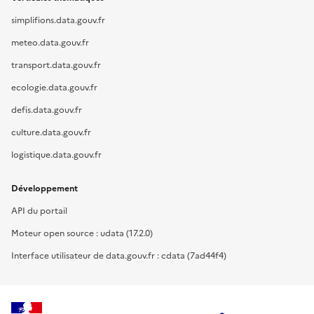
simplifions.data.gouv.fr
meteo.data.gouv.fr
transport.data.gouv.fr
ecologie.data.gouv.fr
defis.data.gouv.fr
culture.data.gouv.fr
logistique.data.gouv.fr
Développement
API du portail
Moteur open source : udata (17.2.0)
Interface utilisateur de data.gouv.fr : cdata (7ad44f4)