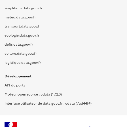
simplifions.data.gouv.fr
meteo.data.gouv.fr
transport.data.gouv.fr
ecologie.data.gouv.fr
defis.data.gouv.fr
culture.data.gouv.fr
logistique.data.gouv.fr
Développement
API du portail
Moteur open source : udata (17.2.0)
Interface utilisateur de data.gouv.fr : cdata (7ad44f4)