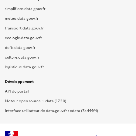
simplifions.data.gouv.fr
meteo.data.gouv.fr
transport.data.gouv.fr
ecologie.data.gouv.fr
defis.data.gouv.fr
culture.data.gouv.fr
logistique.data.gouv.fr
Développement
API du portail
Moteur open source : udata (17.2.0)
Interface utilisateur de data.gouv.fr : cdata (7ad44f4)