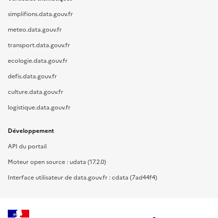
simplifions.data.gouv.fr
meteo.data.gouv.fr
transport.data.gouv.fr
ecologie.data.gouv.fr
defis.data.gouv.fr
culture.data.gouv.fr
logistique.data.gouv.fr
Développement
API du portail
Moteur open source : udata (17.2.0)
Interface utilisateur de data.gouv.fr : cdata (7ad44f4)