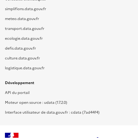
simplifions.data.gouv.fr
meteo.data.gouv.fr
transport.data.gouv.fr
ecologie.data.gouv.fr
defis.data.gouv.fr
culture.data.gouv.fr
logistique.data.gouv.fr
Développement
API du portail
Moteur open source : udata (17.2.0)
Interface utilisateur de data.gouv.fr : cdata (7ad44f4)