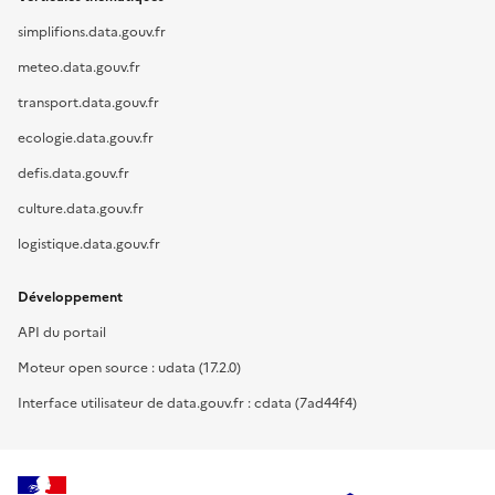
simplifions.data.gouv.fr
meteo.data.gouv.fr
transport.data.gouv.fr
ecologie.data.gouv.fr
defis.data.gouv.fr
culture.data.gouv.fr
logistique.data.gouv.fr
Développement
API du portail
Moteur open source : udata (17.2.0)
Interface utilisateur de data.gouv.fr : cdata (7ad44f4)