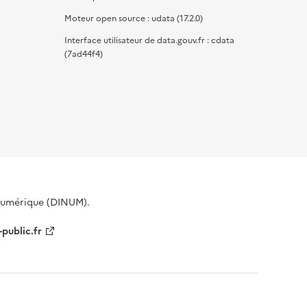
Moteur open source : udata (17.2.0)
Interface utilisateur de data.gouv.fr : cdata
(7ad44f4)
 Numérique (DINUM).
-public.fr