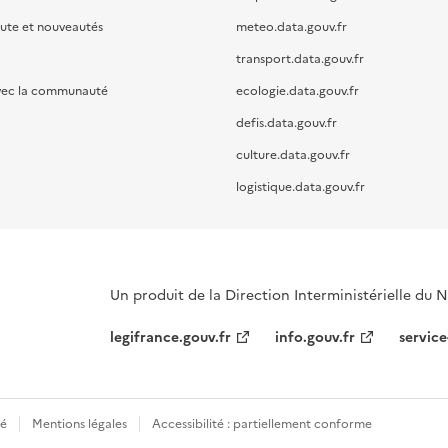
oute et nouveautés
meteo.data.gouv.fr
transport.data.gouv.fr
vec la communauté
ecologie.data.gouv.fr
defis.data.gouv.fr
culture.data.gouv.fr
logistique.data.gouv.fr
Un produit de la Direction Interministérielle du
legifrance.gouv.fr
info.gouv.fr
service
té
Mentions légales
Accessibilité : partiellement conforme