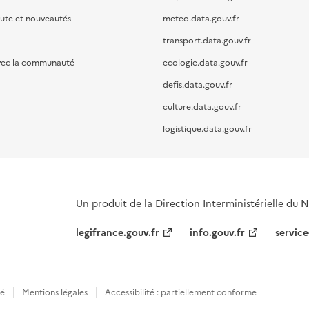
oute et nouveautés
meteo.data.gouv.fr
transport.data.gouv.fr
vec la communauté
ecologie.data.gouv.fr
defis.data.gouv.fr
culture.data.gouv.fr
logistique.data.gouv.fr
Un produit de la Direction Interministérielle du
legifrance.gouv.fr
info.gouv.fr
service
té
Mentions légales
Accessibilité : partiellement conforme