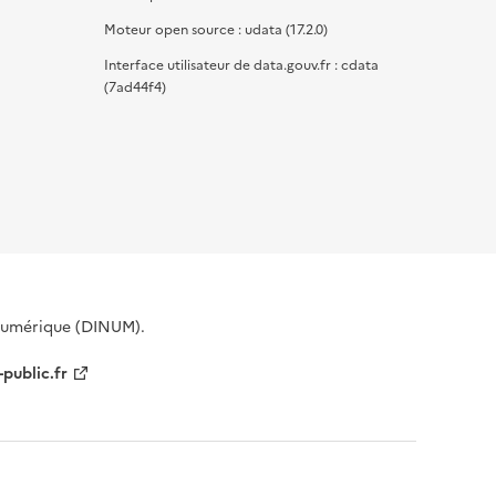
Moteur open source : udata (17.2.0)
Interface utilisateur de data.gouv.fr : cdata
(7ad44f4)
 Numérique (DINUM).
-public.fr